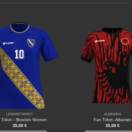
Add to
wishlist
LÄNDERTRIKOT
ALBANIEN
 Trikot – Bosnien Women
Fan Trikot -Albanien
35,00
€
35,00
€