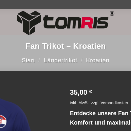
Fan Trikot – Kroatien
Start
/
Ländertrikot
/
Kroatien
35,00
€
Add to
inkl. MwSt.
zzgl.
Versandkosten
wishlist
Entdecke unsere Fan 
Komfort und maximal