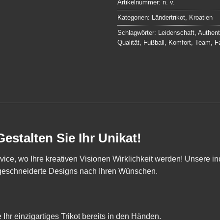
Artikelnummer:
n. v.
Kategorien:
Ländertrikot
,
Kroatien
Schlagwörter:
Leidenschaft
,
Authenti
Qualität
,
Fußball
,
Komfort
,
Team
,
F
estalten Sie Ihr Unikat!
ce, wo Ihre kreativen Visionen Wirklichkeit werden! Unsere ind
ßgeschneiderte Designs nach Ihren Wünschen.
Ihr einzigartiges Trikot bereits in den Händen.