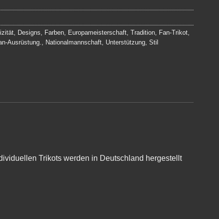
zität
,
Designs
,
Farben
,
Europameisterschaft
,
Tradition
,
Fan-Trikot
,
an-Ausrüstung.
,
Nationalmannschaft
,
Unterstützung
,
Stil
ividuellen Trikots werden in Deutschland hergestellt