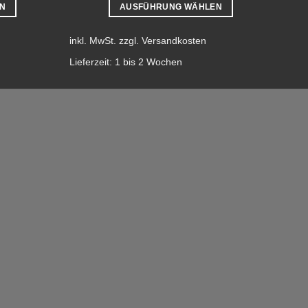
N
AUSFÜHRUNG WÄHLEN
Dieses
Produkt
inkl. MwSt.
zzgl.
Versandkosten
weist
Lieferzeit:
1 bis 2 Wochen
mehrere
Varianten
auf.
Die
Optionen
können
auf
der
te
Produktseite
gewählt
werden