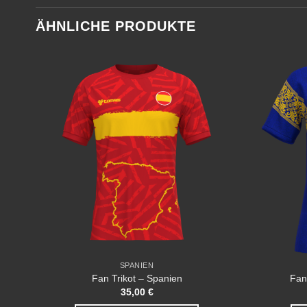
ÄHNLICHE PRODUKTE
 to
Add to
list
wishlist
SPANIEN
Fan Trikot – Spanien
Fan
35,00
€