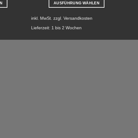
N
AUSFÜHRUNG WÄHLEN
Dieses
Produkt
inkl. MwSt.
zzgl.
Versandkosten
weist
Lieferzeit:
1 bis 2 Wochen
mehrere
Varianten
auf.
Die
Optionen
können
auf
der
te
Produktseite
gewählt
werden