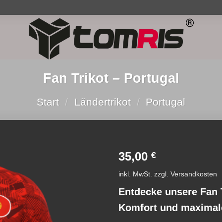
Fan Trikot – Portugal
Start
/
Ländertrikot
/
Portugal
35,00
€
Add to
inkl. MwSt.
zzgl.
Versandkosten
wishlist
Entdecke unsere Fan 
Komfort und maximal