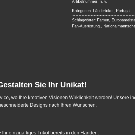
Artikelnummer:
n. v.
Kategorien:
Ländertrikot
,
Portugal
Schlagwörter:
Farben
,
Europameiste
Fan-Ausrüstung.
,
Nationalmannscha
estalten Sie Ihr Unikat!
ce, wo Ihre kreativen Visionen Wirklichkeit werden! Unsere ind
ßgeschneiderte Designs nach Ihren Wünschen.
Ihr einzigartiges Trikot bereits in den Händen.