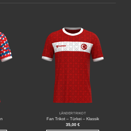
Add to
Add to
wishlist
wishlist
LÄNDERTRIKOT
en
Fan Trikot – Türkei – Klassik
35,00
€