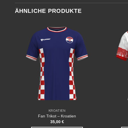
ÄHNLICHE PRODUKTE
 to
Add to
list
wishlist
KROATIEN
Fan Trikot – Kroatien
35,00
€