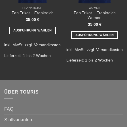
FRANKREICH
WOMEN
Fan Trikot – Frankreich
Fan Trikot – Frankreich
Women
35,00
€
35,00
€
AUSFÜHRUNG WÄHLEN
AUSFÜHRUNG WÄHLEN
Dieses
Dieses
Produkt
inkl. MwSt.
zzgl.
Versandkosten
Produkt
weist
inkl. MwSt.
zzgl.
Versandkosten
weist
mehrere
Lieferzeit:
1 bis 2 Wochen
mehrere
Lieferzeit:
1 bis 2 Wochen
Varianten
Varianten
auf.
auf.
Die
Die
Optionen
Optionen
können
können
auf
ÜBER TOMRIS
auf
der
der
Produktseite
Produktseite
gewählt
FAQ
gewählt
werden
werden
Stoffvarianten