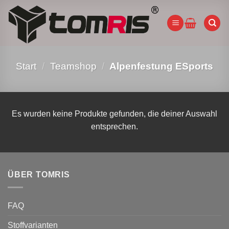
Zum
Inhalt
springen
Start
/
Teamshop
/
Alpenfestung ESports
Es wurden keine Produkte gefunden, die deiner Auswahl
entsprechen.
ÜBER TOMRIS
FAQ
Stoffvarianten