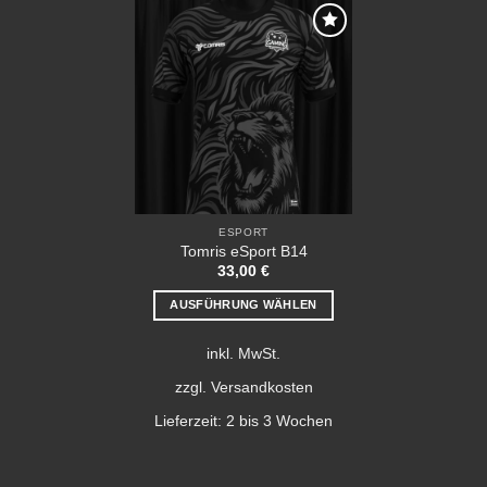
Die
Die
Optionen
Optionen
können
können
Add to
wishlist
auf
auf
der
der
Produktseite
Produktseite
gewählt
gewählt
werden
werden
ESPORT
Tomris eSport B14
33,00
€
AUSFÜHRUNG WÄHLEN
Dieses
inkl. MwSt.
Produkt
weist
zzgl.
Versandkosten
mehrere
Lieferzeit:
2 bis 3 Wochen
Varianten
auf.
Die