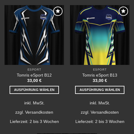
auf.
auf.
Die
Die
Optionen
Optionen
können
können
Add to
Add to
wishlist
wishlist
auf
auf
der
der
Produktseite
Produktseite
gewählt
gewählt
werden
werden
ESPORT
ESPORT
Tomris eSport B12
Tomris eSport B13
33,00
€
33,00
€
AUSFÜHRUNG WÄHLEN
AUSFÜHRUNG WÄHLEN
Dieses
Dieses
inkl. MwSt.
inkl. MwSt.
Produkt
Produkt
weist
weist
zzgl.
Versandkosten
zzgl.
Versandkosten
mehrere
mehrere
Lieferzeit:
2 bis 3 Wochen
Lieferzeit:
2 bis 3 Wochen
Varianten
Varianten
auf.
auf.