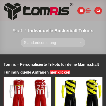
Zum
Inhalt
springen
Start
/
Individuelle Basketball Trikots
Tomris – Personalisierte Trikots für deine Mannschaft
Für individuelle Anfragen
hier klicken
Add to
Add to
wishlist
wishlist