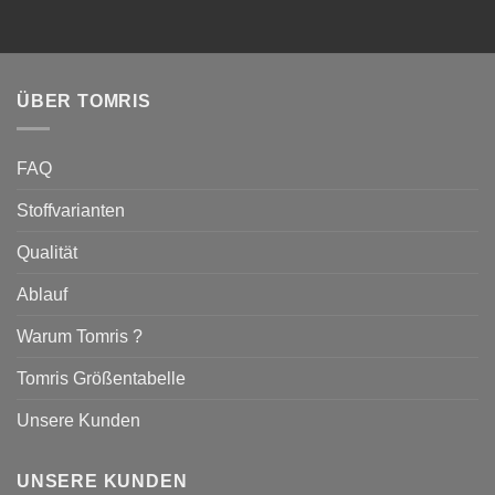
ÜBER TOMRIS
FAQ
Stoffvarianten
Qualität
Ablauf
Warum Tomris ?
Tomris Größentabelle
Unsere Kunden
UNSERE KUNDEN