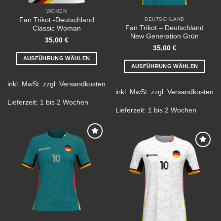
WOMEN
Fan Trikot -Deutschland
DEUTSCHLAND
Fan Trikot – Deutschland
Classic Woman
New Generation Grün
35,00
€
35,00
€
AUSFÜHRUNG WÄHLEN
AUSFÜHRUNG WÄHLEN
Dieses
Dieses
Produkt
inkl. MwSt.
zzgl.
Versandkosten
Produkt
weist
inkl. MwSt.
zzgl.
Versandkosten
weist
mehrere
Lieferzeit:
1 bis 2 Wochen
mehrere
Lieferzeit:
1 bis 2 Wochen
Varianten
Varianten
auf.
auf.
Die
Die
Optionen
Add to
Optionen
können
wishlist
Add to
können
wishlist
auf
auf
der
der
Produktseite
Produktseite
gewählt
gewählt
werden
werden