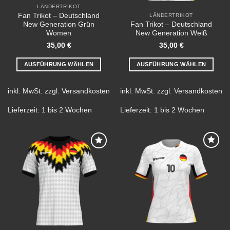
LÄNDERTRIKOT
Fan Trikot – Deutschland
LÄNDERTRIKOT
New Generation Grün
Fan Trikot – Deutschland
Women
New Generation Weiß
35,00
€
35,00
€
AUSFÜHRUNG WÄHLEN
AUSFÜHRUNG WÄHLEN
Dieses
Dieses
Produkt
Produkt
inkl. MwSt.
zzgl.
Versandkosten
inkl. MwSt.
zzgl.
Versandkosten
weist
weist
mehrere
mehrere
Lieferzeit:
1 bis 2 Wochen
Lieferzeit:
1 bis 2 Wochen
Varianten
Varianten
auf.
auf.
Die
Die
Optionen
Optionen
Add to
Add to
können
können
wishlist
wishlist
auf
auf
der
der
Produktseite
Produktseite
gewählt
gewählt
werden
werden