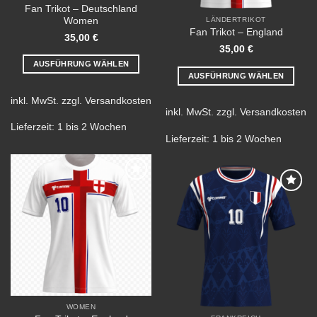
Fan Trikot – Deutschland
Women
LÄNDERTRIKOT
Fan Trikot – England
35,00
€
35,00
€
AUSFÜHRUNG WÄHLEN
AUSFÜHRUNG WÄHLEN
Dieses
Dieses
Produkt
inkl. MwSt.
zzgl.
Versandkosten
Produkt
weist
inkl. MwSt.
zzgl.
Versandkosten
weist
mehrere
Lieferzeit:
1 bis 2 Wochen
mehrere
Lieferzeit:
1 bis 2 Wochen
Varianten
Varianten
auf.
auf.
Die
Die
Optionen
Add to
Optionen
können
wishlist
Add to
können
wishlist
auf
auf
der
der
Produktseite
Produktseite
gewählt
gewählt
werden
werden
WOMEN