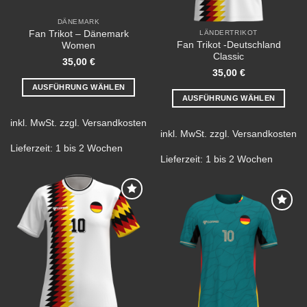
werden
DÄNEMARK
Fan Trikot – Dänemark
LÄNDERTRIKOT
Fan Trikot -Deutschland
Women
Classic
35,00
€
35,00
€
AUSFÜHRUNG WÄHLEN
AUSFÜHRUNG WÄHLEN
Dieses
Dieses
Produkt
inkl. MwSt.
zzgl.
Versandkosten
Produkt
weist
inkl. MwSt.
zzgl.
Versandkosten
weist
mehrere
Lieferzeit:
1 bis 2 Wochen
mehrere
Lieferzeit:
1 bis 2 Wochen
Varianten
Varianten
auf.
auf.
Die
Die
Optionen
Add to
Optionen
können
wishlist
Add to
können
wishlist
auf
auf
der
der
Produktseite
Produktseite
gewählt
gewählt
werden
werden