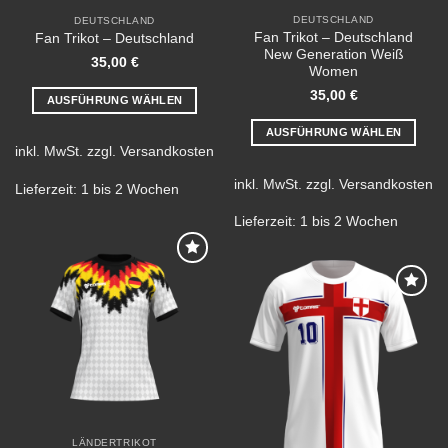
DEUTSCHLAND
DEUTSCHLAND
Fan Trikot – Deutschland
Fan Trikot – Deutschland
New Generation Weiß
35,00
€
Women
35,00
€
AUSFÜHRUNG WÄHLEN
Dieses
AUSFÜHRUNG WÄHLEN
Produkt
inkl. MwSt.
zzgl.
Versandkosten
Dieses
weist
Produkt
inkl. MwSt.
zzgl.
Versandkosten
mehrere
Lieferzeit:
1 bis 2 Wochen
weist
Varianten
mehrere
Lieferzeit:
1 bis 2 Wochen
auf.
Varianten
Die
auf.
Optionen
Add to
Die
können
wishlist
Optionen
Add to
auf
können
wishlist
der
auf
Produktseite
der
gewählt
Produktseite
werden
gewählt
werden
LÄNDERTRIKOT