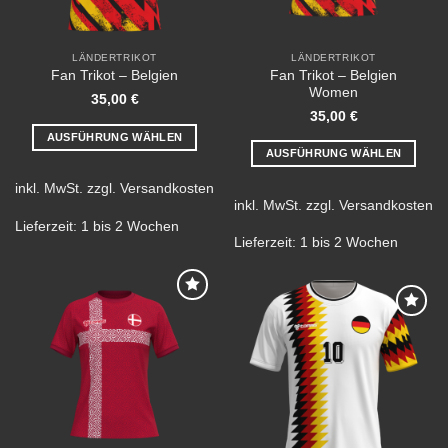
LÄNDERTRIKOT
LÄNDERTRIKOT
Fan Trikot – Belgien
Fan Trikot – Belgien
Women
35,00
€
35,00
€
AUSFÜHRUNG WÄHLEN
AUSFÜHRUNG WÄHLEN
Dieses
Dieses
Produkt
inkl. MwSt.
zzgl.
Versandkosten
Produkt
weist
inkl. MwSt.
zzgl.
Versandkosten
weist
mehrere
Lieferzeit:
1 bis 2 Wochen
mehrere
Lieferzeit:
1 bis 2 Wochen
Varianten
Varianten
auf.
auf.
Die
Die
Optionen
Add to
Optionen
können
wishlist
Add to
können
wishlist
auf
auf
der
der
Produktseite
Produktseite
gewählt
gewählt
werden