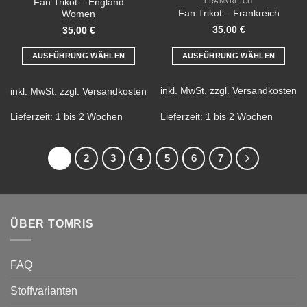
Fan Trikot – England
FRANKREICH
Fan Trikot – Frankreich
Women
35,00
€
35,00
€
AUSFÜHRUNG WÄHLEN
AUSFÜHRUNG WÄHLEN
Dieses
Dieses
Produkt
Produkt
inkl. MwSt.
zzgl.
Versandkosten
inkl. MwSt.
zzgl.
Versandkosten
weist
weist
mehrere
mehrere
Lieferzeit:
1 bis 2 Wochen
Lieferzeit:
1 bis 2 Wochen
Varianten
Varianten
auf.
auf.
1
2
3
4
5
6
7
Die
Die
Optionen
Optionen
können
können
auf
auf
der
der
ÜBER TOMRIS
Produktseite
Produktseite
gewählt
gewählt
werden
werden
FAQ
Stoffvarianten