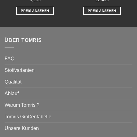
PREIS ANSEHEN
PREIS ANSEHEN
ÜBER TOMRIS
FAQ
Stoffvarianten
Qualität
Ablauf
Warum Tomris ?
Tomris Größentabelle
Unsere Kunden