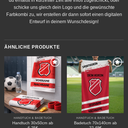
du erhältst in kürzester Zeit alle Infos zugeschickt, oder
schicke uns gleich dein Logo und die gewünschte
Farbkombi zu, wir erstellen dir dann sofort einen digitalen
Entwurf in deinem Wunschdesign!
ÄHNLICHE PRODUKTE
Add to
Add to
wishlist
wishlist
HANDTUCH & BADETUCH
HANDTUCH & BADETUCH
Handtuch 30x50cm ab
Badetuch 70x140cm ab
6,25€
22,49€