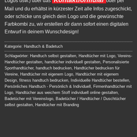
Logos usw.) über das
oder per
Mail und du erhältst in kürzester Zeit alle Infos zugeschickt,
oder schicke uns gleich dein Logo und die gewünschte
Farbkombi zu, wir erstellen dir dann sofort einen digitalen
Entwurf in deinem Wunschdesign!
Kategorie:
Handtuch & Badetuch
Schlagwörter:
Handtuch selbst gestalten
,
Handtücher mit Logo
,
Vereins-
Handtücher gestalten
,
handtücher individuell gestalten
,
Personalisierte
Sporthandtücher
,
handtuch bedrucken
,
Handtücher bedrucken für
Vereine
,
Handtücher mit eigenem Logo
,
Handtücher mit eigenem
Design
,
fitness handtuch bedrucken
,
Individuelle Handtücher bestellen
,
Persönliches Handtuch - Persönlich & Individuell
,
Firmenhandtücher mit
Logo
,
Handtücher aus weichem Stoff individuell online gestalten
,
Badetücher mit Vereinslogo
,
Badetücher / Handtücher / Duschtücher
selbst gestalten
,
Handtücher mit Branding