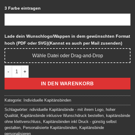
3 Farbe eintragen
Lade dein Wunschlogo/Wappen in dem gewünschten Format
hoch (PDF oder SVG)(Kannst es auch per Mail zusenden)
Wähle Datei oder Drag-and-Drop
Individuell gestaltbare Kapitänsbinde Capitano No 4 Menge
IN DEN WARENKORB
Kategorie:
Individuelle Kapitänsbinden
Schlagwörter:
ndividuelle Kapitänsbinde - mit ihrem Logo
,
hoher
Qualität
,
Kapitänsbinde inklusive Wunschdruck bestellen
,
kapitänsbinde
ohne klettverschluss
,
Kapitänsbinden inkl Druck - günstig selbst
gestalten
,
Personalisierte Kapitänsbinden
,
Kapitänsbinde
personalisieren