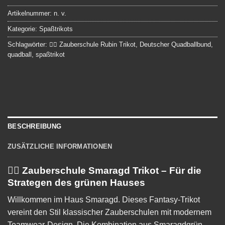
Artikelnummer:
n. v.
Kategorie:
Spaßtrikots
Schlagwörter:
🧙‍♂️ Zauberschule Rubin Trikot
,
Deutscher Quadballbund
,
quadball
,
spaßtrikot
BESCHREIBUNG
ZUSÄTZLICHE INFORMATIONEN
🧙‍♂️ Zauberschule Smaragd Trikot – Für die
Strategen des grünen Hauses
Willkommen im Haus Smaragd. Dieses Fantasy-Trikot
vereint den Stil klassischer Zauberschulen mit modernem
Teamwear-Design. Die Kombination aus Smaragdgrün,