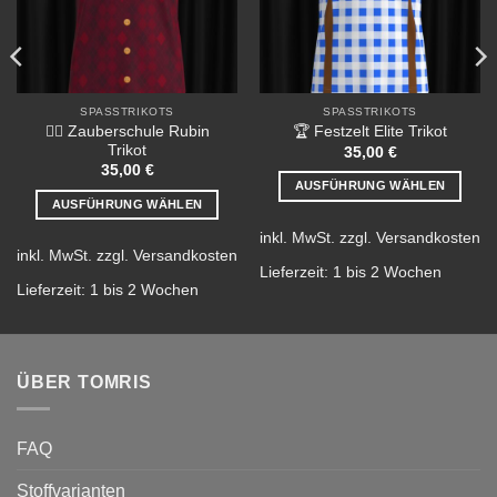
SPASSTRIKOTS
SPASSTRIKOTS
🧙‍♂️ Zauberschule Rubin
🏆 Festzelt Elite Trikot
Trikot
35,00
€
35,00
€
AUSFÜHRUNG WÄHLEN
AUSFÜHRUNG WÄHLEN
Dieses
Dieses
Produkt
inkl. MwSt.
zzgl.
Versandkosten
Produkt
inkl. MwSt.
zzgl.
Versandkosten
weist
Lieferzeit:
1 bis 2 Wochen
weist
mehrere
Lieferzeit:
1 bis 2 Wochen
mehrere
Varianten
Varianten
auf.
auf.
Die
Die
Optionen
ÜBER TOMRIS
Optionen
können
können
auf
auf
der
FAQ
der
Produktseite
Produktseite
Stoffvarianten
gewählt